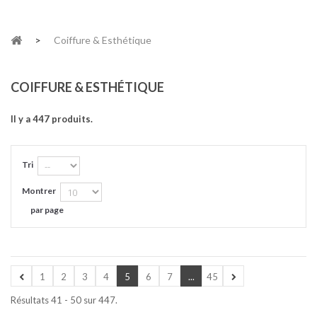
>
Coiffure & Esthétique
COIFFURE & ESTHÉTIQUE
Il y a 447 produits.
Tri
Montrer
par page
1
2
3
4
5
6
7
...
45
Résultats 41 - 50 sur 447.