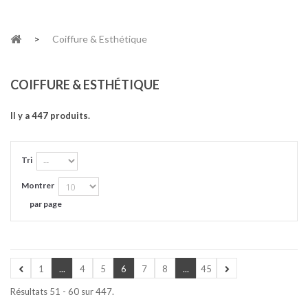
>
Coiffure & Esthétique
COIFFURE & ESTHÉTIQUE
Il y a 447 produits.
Tri
Montrer
par page
1
...
4
5
6
7
8
...
45
Résultats 51 - 60 sur 447.