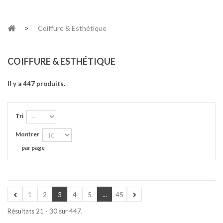
>
Coiffure & Esthétique
COIFFURE & ESTHÉTIQUE
Il y a 447 produits.
Tri
Montrer
par page
1
2
3
4
5
...
45
Résultats 21 - 30 sur 447.