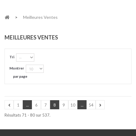
>
Meilleures Ventes
MEILLEURES VENTES
Tri
Montrer
par page
1
...
6
7
8
9
10
...
54
Résultats 71 - 80 sur 537.