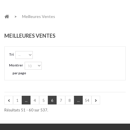
>
Meilleures Ventes
MEILLEURES VENTES
Tri
Montrer
par page
1
...
4
5
6
7
8
...
54
Résultats 51 - 60 sur 537.