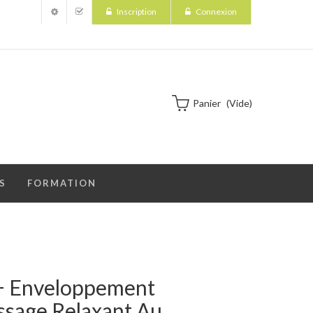
Inscription
Connexion
Panier
(vide)
S
FORMATION
 Enveloppement
ssage Relaxant Au