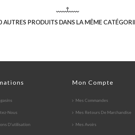
0 AUTRES PRODUITS DANS LA MÊME CATÉGORIE
mations
Mon Compte
gasins
Mes Commandes
tez-Nous
Mes Retours De Marchandise
ons D'utilisation
Mes Avoirs