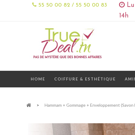
Lun
55 50 00 82 / 55 50 00 83
14h
HOME
COIFFURE & ESTHÉTIQUE
AMI
>
Hammam + Gommage + Enveloppement (savon Noi