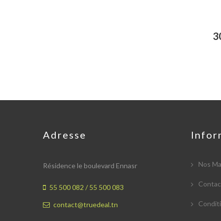
3
Adresse
Infor
Nos Ma
Résidence le boulevard Ennasr
Contac
55 500 082 /
55 500 083
Conditi
contact@truedeal.tn