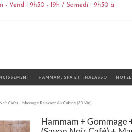
 - Vend : 9h30 - 19h / Samedi : 9h30 à
NCISSEMENT
HAMMAM, SPA ET THALASSO
HOTEL
r Café) + Massage Relaxant Au Cabine (30 Min)
Hammam + Gommage +
(savon Noir Café) + Ma