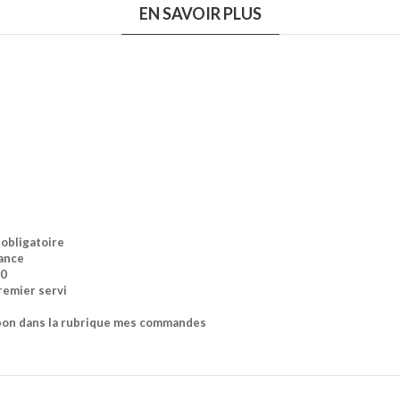
EN SAVOIR PLUS
 obligatoire
vance
40
remier servi
upon dans la rubrique mes commandes