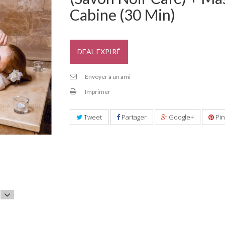
Cabine (30 Min)
DEAL EXPIRÉ
Envoyer à un ami
Imprimer
Tweet
Partager
Google+
Pin