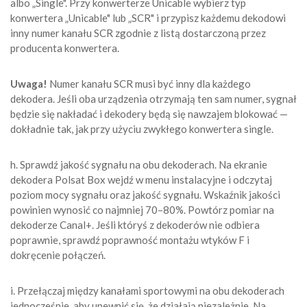
albo „Single". Przy konwerterze Unicable wybierz typ
konwertera „Unicable" lub „SCR" i przypisz każdemu dekodowi
inny numer kanału SCR zgodnie z listą dostarczoną przez
producenta konwertera.
Uwaga!
Numer kanału SCR musi być inny dla każdego
dekodera. Jeśli oba urządzenia otrzymają ten sam numer, sygnał
będzie się nakładać i dekodery będą się nawzajem blokować —
dokładnie tak, jak przy użyciu zwykłego konwertera single.
h. Sprawdź jakość sygnału na obu dekoderach. Na ekranie
dekodera Polsat Box wejdź w menu instalacyjne i odczytaj
poziom mocy sygnału oraz jakość sygnału. Wskaźnik jakości
powinien wynosić co najmniej 70–80%. Powtórz pomiar na
dekoderze Canal+. Jeśli któryś z dekoderów nie odbiera
poprawnie, sprawdź poprawność montażu wtyków F i
dokręcenie połączeń.
i. Przełączaj między kanałami sportowymi na obu dekoderach
jednocześnie, aby upewnić się, że działają niezależnie. Na