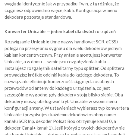
wygląda identycznie jak w przypadku Twin, z tą różnicą, że
ciągniesz odpowiednio więcej kabli. Konfiguracja w menu
dekodera pozostaje standardowa.
Konwerter Unicable — jeden kabel dla dwóch urządzeń
Rozwiązanie
Unicable
(inne nazwy handlowe: SCR, dCSS)
polega na przesyłaniu sygnału dla wielu dekoderów jednym
kablem koncentrycznym. Przy antenie montujesz konwerter
Unicable, a w domu — w miejscu rozgałęzienia kabla —
instalujesz rozgałęźnik satelitarny typu splitter. Od splittera
prowadzisz krótkie odcinki kabla do każdego dekodera. To
rozwiązanie eliminuje konieczność ciągnięcia osobnych
przewodów od anteny do każdego urządzenia, co jest
szczególnie wygodne, gdy dekodery stoją blisko siebie. Oba
dekodery muszą obsługiwać tryb Unicable w swoim menu
konfiguracji anteny. W ustawieniach wybierasz typ konwertera
Unicable i przypisujesz każdemu dekodowi osobny numer
kanału SCR (np. dekoder Polsat Box otrzymuje kanał 0, a
dekoder Canal+ kanał 1). Jeśli któryś z twoich dekoderów nie
obsługuje Unicable — dotyczy to zwłaszcza starszych modeli —