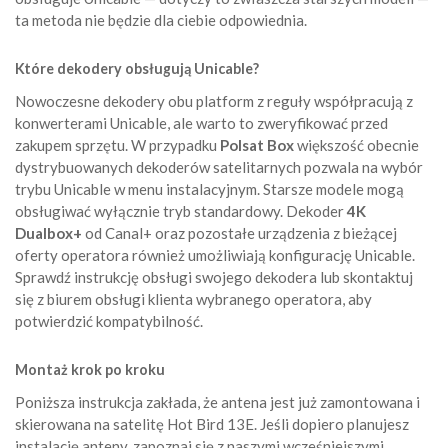
ta metoda nie będzie dla ciebie odpowiednia.
Które dekodery obsługują Unicable?
Nowoczesne dekodery obu platform z reguły współpracują z
konwerterami Unicable, ale warto to zweryfikować przed
zakupem sprzętu. W przypadku
Polsat Box
większość obecnie
dystrybuowanych dekoderów satelitarnych pozwala na wybór
trybu Unicable w menu instalacyjnym. Starsze modele mogą
obsługiwać wyłącznie tryb standardowy. Dekoder
4K
Dualbox+
od Canal+ oraz pozostałe urządzenia z bieżącej
oferty operatora również umożliwiają konfigurację Unicable.
Sprawdź instrukcję obsługi swojego dekodera lub skontaktuj
się z biurem obsługi klienta wybranego operatora, aby
potwierdzić kompatybilność.
Montaż krok po kroku
Poniższa instrukcja zakłada, że antena jest już zamontowana i
skierowana na satelitę Hot Bird 13E. Jeśli dopiero planujesz
instalację anteny, zapoznaj się z naszymi wcześniejszymi