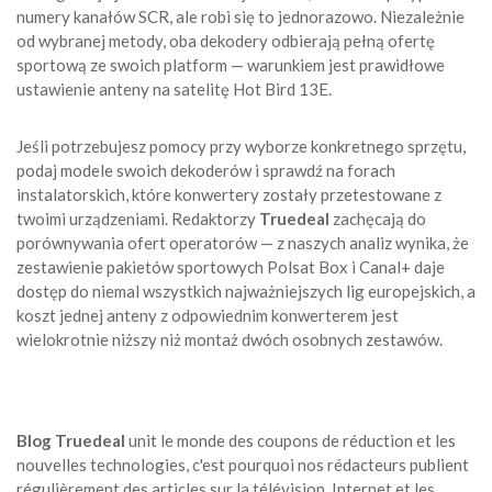
numery kanałów SCR, ale robi się to jednorazowo. Niezależnie
od wybranej metody, oba dekodery odbierają pełną ofertę
sportową ze swoich platform — warunkiem jest prawidłowe
ustawienie anteny na satelitę Hot Bird 13E.
Jeśli potrzebujesz pomocy przy wyborze konkretnego sprzętu,
podaj modele swoich dekoderów i sprawdź na forach
instalatorskich, które konwertery zostały przetestowane z
twoimi urządzeniami. Redaktorzy
Truedeal
zachęcają do
porównywania ofert operatorów — z naszych analiz wynika, że
zestawienie pakietów sportowych Polsat Box i Canal+ daje
dostęp do niemal wszystkich najważniejszych lig europejskich, a
koszt jednej anteny z odpowiednim konwerterem jest
wielokrotnie niższy niż montaż dwóch osobnych zestawów.
Blog Truedeal
unit le monde des coupons de réduction et les
nouvelles technologies, c'est pourquoi nos rédacteurs publient
régulièrement des articles sur la télévision, Internet et les