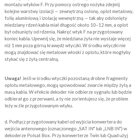
montażu wtyków F. Przy pomocy ostrego nożyka zdejmij
kolejne warstwy izolacji — zewnętrzną osłonę, oplot metalowy,
folię aluminiową i izolację wewnętrzną — tak aby odsłonięty
miedziany rdzeń kabla miał długość około 10–12 mm, a oplot
był odsunięty od rdzenia. Nakręć wtyk F na przygotowany
koniec kabla. Upewnij się, że miedziana żyła nie wystaje więcej
niż 1 mm poza górną krawędź wtyczki. W środku wtyczki nie
mogą znajdować się metalowe włoski z oplotu, które mogłyby
stykać się z żyłą centralną.
Uwaga!
Jeśli w środku wtyczki pozostaną drobne fragmenty
oplotu metalowego, mogą spowodować zwarcie między żyłą a
masą kabla. W efekcie dekoder nie odbierze sygnału lub będzie
odbierał go z przerwami, a ty nie zorientujesz się, że problem
leży w źle przygotowanym wtyku.
d. Podłącz przygotowany kabel od wyjścia konwertera do
wejścia antenowego (oznaczonego „SAT IN" lub „LNB IN") w
dekoderze Polsat Box. Przy konwerterze Twin lub Quad użyj