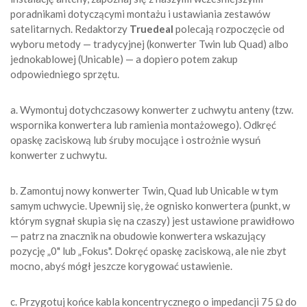
poradnikami dotyczącymi montażu i ustawiania zestawów
satelitarnych. Redaktorzy
Truedeal
polecają rozpoczęcie od
wyboru metody — tradycyjnej (konwerter Twin lub Quad) albo
jednokablowej (Unicable) — a dopiero potem zakup
odpowiedniego sprzętu.
a. Wymontuj dotychczasowy konwerter z uchwytu anteny (tzw.
wspornika konwertera lub ramienia montażowego). Odkręć
opaskę zaciskową lub śruby mocujące i ostrożnie wysuń
konwerter z uchwytu.
b. Zamontuj nowy konwerter Twin, Quad lub Unicable w tym
samym uchwycie. Upewnij się, że ognisko konwertera (punkt, w
którym sygnał skupia się na czaszy) jest ustawione prawidłowo
— patrz na znacznik na obudowie konwertera wskazujący
pozycję „0" lub „Fokus". Dokręć opaskę zaciskową, ale nie zbyt
mocno, abyś mógł jeszcze korygować ustawienie.
c. Przygotuj końce kabla koncentrycznego o impedancji 75 Ω do