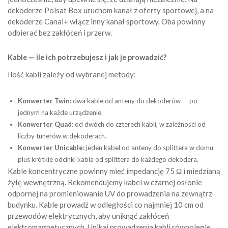
dekoderze Polsat Box uruchom kanał z oferty sportowej, a na
dekoderze Canal+ włącz inny kanał sportowy. Oba powinny
odbierać bez zakłóceń i przerw.
Kable — ile ich potrzebujesz i jak je prowadzić?
Ilość kabli zależy od wybranej metody:
Konwerter Twin:
dwa kable od anteny do dekoderów — po
jednym na każde urządzenie.
Konwerter Quad:
od dwóch do czterech kabli, w zależności od
liczby tunerów w dekoderach.
Konwerter Unicable:
jeden kabel od anteny do splittera w domu
plus krótkie odcinki kabla od splittera do każdego dekodera.
Kable koncentryczne powinny mieć impedancję 75 Ω i miedzianą
żyłę wewnętrzną. Rekomendujemy kabel w czarnej osłonie
odpornej na promieniowanie UV do prowadzenia na zewnątrz
budynku. Kable prowadź w odległości co najmniej 10 cm od
przewodów elektrycznych, aby uniknąć zakłóceń
elektromagnetycznych. Unikaj prowadzenia kabli równolegle