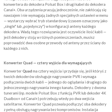
konwertera do dekodera Polsat Box i drugi kabel do dekodera
Canal+. Oba urządzenia pracują jednocześnie, nie zakłócają się
nawzajem i nie wymagają żadnych specjalnych ustawień w menu
— wystarczy wybrać tryb standardowy (czasem oznaczony jako
„single" lub „pojedynczy") w konfiguracji anteny każdego
dekodera. Wadą tego rozwiązania jest oczywiście ilość kabli —
jeśli dekodery stoją w różnych pomieszczeniach, musisz
poprowadzić dwa osobne przewody od anteny przez ściany do
każdego z nich.
Konwerter Quad — cztery wyjścia dla wymagających
Konwerter
Quad
ma cztery wyjścia i przydaje się, jeśli któryś z
twoich dekoderów obsługuje nagrywanie PVR i wymaga
podłączenia dwóch kabli — jednego do oglądania i drugiego do
jednoczesnego nagrywania innego kanału. Dekodery z dwoma
tunerami (np. modele Polsat Box z funkcją PVR lub dekoder 4K
Dualbox+ od Canal+) potrzebują wtedy po dwa wejścia
satelitarne. Konwerter Quad pozwala podłączyć oba dekodery
z pełną obsługą nagrywania bez kompromisów. Instalacja