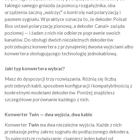
takiego samego gniazda za pomocą rozgałęźnika, oba
urządzenia zaczną „walczyć" o kontrolę nad polaryzacją i
pasmem sygnału. W praktyce oznacza to, że dekoder Polsat
Box ustawi polaryzację pionową, a dekoder Canal+ zażąda
poziomej — i żaden z nich nie odbierze poprawnie swoich
kanałów. Do obsługi dwóch niezależnych dekoderów
potrzebujesz konwertera z przynajmniej dwoma wyjściami albo
konwertera obsługującego technologię jednokablową.
Jaki typ konwertera wybrać?
Masz do dyspozycji trzy rozwiązania. Różnią się liczbą
potrzebnych kabli, sposobem konfiguracji i kompatybilnością z
konkretnymi modelami dekoderów. Poniżej znajdziesz
szczegółowe porównanie każdego z nich.
Konwerter Twin — dwa wyjścia, dwa kable
Konwerter
Twin
ma dwa niezależne wyjścia. Każde z nich
przekazuje pełny zakres sygnału do podłączonego dekodera.
To najprostsze rozwiązanie: ciągniesz jeden kabel od