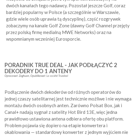
dwóch kanałach tego nadawcy. Pozostał jeszcze Golf, coraz
bardziej popularny w Polsce (a szczególnie w Warszawie,
gdzie wiele osób uprawia tą dyscyplinę), część rozgrywek
zobaczymy na kanale Golf Zone (dawny Golf Channel przejęty
przez polską firmę medialną MWE Networks) oraz na
wspomnianym wcześniej Eurosporcie.
PORADNIK TRUE DEAL - JAK PODŁĄCZYĆ 2
DEKODERY DO 1 ANTENY
Opracował:
Zaghuan
,
Opublikował:
La société Truedeal
Podłączenie dwóch dekoderów od różnych operatorów do
jednej czaszy satelitarnej jest technicznie możliwe i nie wymaga
montażu dwóch osobnych anten. Zarówno Polsat Box, jak i
Canal+ nadają sygnał z satelity Hot Bird 13E, więc jedna
prawidłowo ustawiona antena odbiera ofertę obu platform.
Problem pojawia się dopiero na etapie konwertera i
okablowania — standardowy konwerter z jednym wyjściem nie