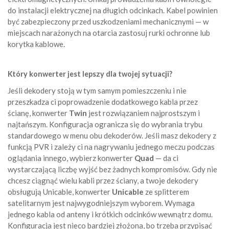
do instalacji elektrycznej na długich odcinkach. Kabel powinien
być zabezpieczony przed uszkodzeniami mechanicznymi — w
miejscach narażonych na otarcia zastosuj rurki ochronne lub
korytka kablowe.
Który konwerter jest lepszy dla twojej sytuacji?
Jeśli dekodery stoją w tym samym pomieszczeniu i nie
przeszkadza ci poprowadzenie dodatkowego kabla przez
ścianę, konwerter
Twin
jest rozwiązaniem najprostszym i
najtańszym. Konfiguracja ogranicza się do wybrania trybu
standardowego w menu obu dekoderów. Jeśli masz dekodery z
funkcją PVR i zależy ci na nagrywaniu jednego meczu podczas
oglądania innego, wybierz konwerter
Quad
— da ci
wystarczającą liczbę wyjść bez żadnych kompromisów. Gdy nie
chcesz ciągnąć wielu kabli przez ściany, a twoje dekodery
obsługują Unicable, konwerter
Unicable
ze splitterem
satelitarnym jest najwygodniejszym wyborem. Wymaga
jednego kabla od anteny i krótkich odcinków wewnątrz domu.
Konfiguracja jest nieco bardziej złożona, bo trzeba przypisać