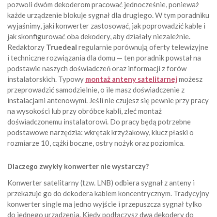
pozwoli dwóm dekoderom pracować jednocześnie, ponieważ
każde urządzenie blokuje sygnał dla drugiego. W tym poradniku
wyjaśnimy, jaki konwerter zastosować, jak poprowadzić kable i
jak skonfigurować oba dekodery, aby działały niezależnie.
Redaktorzy
Truedeal
regularnie porównują oferty telewizyjne
i techniczne rozwiązania dla domu — ten poradnik powstał na
podstawie naszych doświadczeń oraz informacji z forów
instalatorskich. Typowy
montaż anteny satelitarnej
możesz
przeprowadzić samodzielnie, o ile masz doświadczenie z
instalacjami antenowymi. Jeśli nie czujesz się pewnie przy pracy
na wysokości lub przy obróbce kabli, zleć montaż
doświadczonemu instalatorowi. Do pracy będą potrzebne
podstawowe narzędzia: wkrętak krzyżakowy, klucz płaski o
rozmiarze 10, cążki boczne, ostry nożyk oraz poziomica.
Dlaczego zwykły konwerter nie wystarczy?
Konwerter satelitarny (tzw. LNB) odbiera sygnał z anteny i
przekazuje go do dekodera kablem koncentrycznym. Tradycyjny
konwerter single ma jedno wyjście i przepuszcza sygnał tylko
do jednego urządzenia. Kiedy podłączysz dwa dekodery do