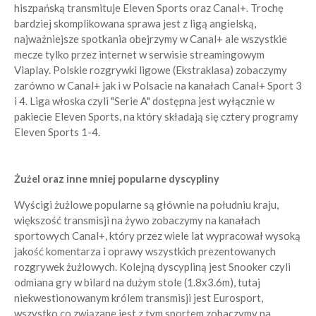
hiszpańską transmituje Eleven Sports oraz Canal+. Trochę
bardziej skomplikowana sprawa jest z ligą angielską,
najważniejsze spotkania obejrzymy w Canal+ ale wszystkie
mecze tylko przez internet w serwisie streamingowym
Viaplay. Polskie rozgrywki ligowe (Ekstraklasa) zobaczymy
zarówno w Canal+ jak i w Polsacie na kanałach Canal+ Sport 3
i 4. Liga włoska czyli "Serie A" dostępna jest wyłącznie w
pakiecie Eleven Sports, na który składają się cztery programy
Eleven Sports 1-4.
Żużel oraz inne mniej popularne dyscypliny
Wyścigi żużlowe popularne są głównie na południu kraju,
większość transmisji na żywo zobaczymy na kanałach
sportowych Canal+, który przez wiele lat wypracował wysoką
jakość komentarza i oprawy wszystkich prezentowanych
rozgrywek żużlowych. Kolejną dyscypliną jest Snooker czyli
odmiana gry w bilard na dużym stole (1.8x3.6m), tutaj
niekwestionowanym królem transmisji jest Eurosport,
wszystko co związane jest z tym sportem zobaczymy na