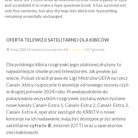
and scrambled it to make a type specimen book. It has survived not
only five centuries, but also the leap into electronic typesetting,
remaining essentially unchanged.
OFERTA TELEWIZJI SATELITARNEJ DLA KIBICÓW
📆
9 maj 2024
|
Średnia ocena wynosi
4.8
★★★★★
(
117 głosów
)
Dla polskiego kibica rozgrywki jego ulubionej drużyny to
najważniejsze chwile przed telewizorem. Jak pewnie już
wiecie, Polsat stracił prawa do Ligi Mistrzów UEFA na rzecz
Canal+, który rozpocznie transmisje od nowego sezonu czyli
w drugiej połowie 2024 roku. Prawdopodobnie do
pokazywania wszystkich rozgrywek zostaną wykorzystane
nowe kanały Canal+ Extra 1, Canal+ Extra 2, Canal+ Extra 3,
Canal+ Extra 4, operator wystąpił do KRRiTV o nowe
koncesje na ich nadawanie, mają być dostępne przez anteny
satelitarne
cyfra.tv
®
, internet (OTT) oraz u operatorów
sieci kablowych.