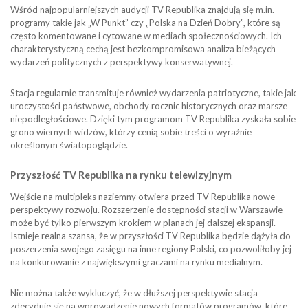
Wśród najpopularniejszych audycji TV Republika znajdują się m.in.
programy takie jak „W Punkt” czy „Polska na Dzień Dobry”, które są
często komentowane i cytowane w mediach społecznościowych. Ich
charakterystyczną cechą jest bezkompromisowa analiza bieżących
wydarzeń politycznych z perspektywy konserwatywnej.
Stacja regularnie transmituje również wydarzenia patriotyczne, takie jak
uroczystości państwowe, obchody rocznic historycznych oraz marsze
niepodległościowe. Dzięki tym programom TV Republika zyskała sobie
grono wiernych widzów, którzy cenią sobie treści o wyraźnie
określonym światopoglądzie.
Przyszłość TV Republika na rynku telewizyjnym
Wejście na multipleks naziemny otwiera przed TV Republika nowe
perspektywy rozwoju. Rozszerzenie dostępności stacji w Warszawie
może być tylko pierwszym krokiem w planach jej dalszej ekspansji.
Istnieje realna szansa, że w przyszłości TV Republika będzie dążyła do
poszerzenia swojego zasięgu na inne regiony Polski, co pozwoliłoby jej
na konkurowanie z największymi graczami na rynku medialnym.
Nie można także wykluczyć, że w dłuższej perspektywie stacja
zdecyduje się na wprowadzenie nowych formatów programów, które