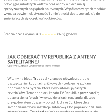
przyciągną młodszych widzów oraz osoby o nieco mniej
sprecyzowanych poglądach politycznych. Współczesny rynek mediów
wymaga bowiem elastyczności i umiejętności dostosowania się do
zmieniających się oczekiwań odbiorców.
Średnia ocena wynosi
4.8
★★★★★
(
162
) głosów
JAK ODBIERAĆ TV REPUBLIKA Z ANTENY
SATELITARNEJ
Opracował:
Zaghuan
,
Opublikował:
La société Truedeal
Witamy na blogu
Truedeal
- znanego głównie z porad o
oszczędzaniu i kuponach zniżkowych - codziennie szukam
odpowiedzi na pytania, które żywo interesują naszych
czytelników. Temat odbioru kanału TV Republika przez satelitę
pojawia się na forach i w wyszukiwarkach regularnie, dlatego
przygotowałem obszerny poradnik dla osób, które chcą
samodzielnie złożyć instalację antenową albo poprawić działanie
już posiadanej.
Truedeal
opisuje sprawdzone rozwiązania, nie