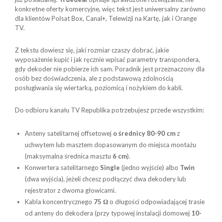
konkretne oferty komercyjne, więc tekst jest uniwersalny zarówno
dla klientów Polsat Box, Canal+, Telewizji na Kartę, jak i Orange
TV.
Z tekstu dowiesz się, jaki rozmiar czaszy dobrać, jakie
wyposażenie kupić i jak ręcznie wpisać parametry transpondera,
gdy dekoder nie pobierze ich sam. Poradnik jest przeznaczony dla
osób bez doświadczenia, ale z podstawową zdolnością
posługiwania się wiertarką, poziomicą i nożykiem do kabli.
Do odbioru kanału TV Republika potrzebujesz przede wszystkim:
Anteny satelitarnej offsetowej
o średnicy 80-90 cm
z
uchwytem lub masztem dopasowanym do miejsca montażu
(maksymalna średnica masztu
6 cm
).
Konwertera satelitarnego
Single
(jedno wyjście) albo
Twin
(dwa wyjścia), jeżeli chcesz podłączyć dwa dekodery lub
rejestrator z dwoma głowicami.
Kabla koncentrycznego
75 Ω
o długości odpowiadającej trasie
od anteny do dekodera (przy typowej instalacji domowej
10-