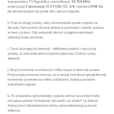
transpondera TV Republika: częstotliwość
10 758 MHz
,
polaryzacja
V (pionowa)
, SR
27 500
, FEC
3/4
, standard
DVB-S2
.
Na ekranie pojawi się pasek siły i jakości sygnału.
h. Poproś drugą osobę, żeby obserwowała pasek sygnału na
ekranie. Sam powoli obracaj antenę w poziomie o ułamki stopnia
w lewo i prawo. Gdy wskaźnik jakości osiągnie maksimum,
zablokuj śrubę azymutu.
i. Teraz skoryguj kąt elewacji - delikatnie podnoś i opuszczaj
antenę, aż wskaźnik jakości będzie najwyższy. Dokręć śrubę
elewacji.
j. Skręć konwerter w uchwycie o kilka stopni w lewo lub prawo.
Polaryzacja pionowa oznacza, że w naszej szerokości geograficznej
konwerter powinien być lekko odchylony. Szukaj ponownie
maksimum sygnału.
k. Po ustawieniu optymalnego sygnału dokręć wszystkie śruby
mocujące antenę i konwerter. Sprawdź, czy wtyki F są dobrze
dokręcone i zabezpieczone taśmą samowulkanizującą przed
wilgocią.