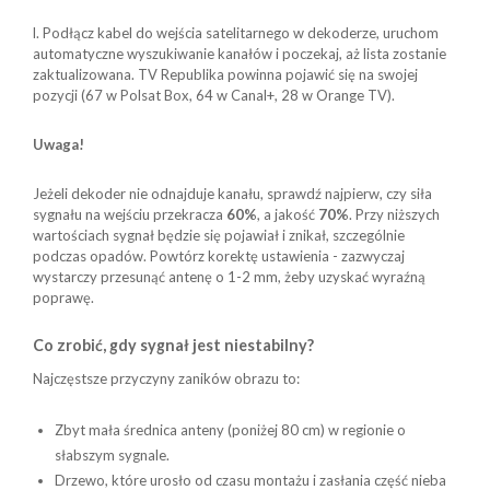
l. Podłącz kabel do wejścia satelitarnego w dekoderze, uruchom
automatyczne wyszukiwanie kanałów i poczekaj, aż lista zostanie
zaktualizowana. TV Republika powinna pojawić się na swojej
pozycji (67 w Polsat Box, 64 w Canal+, 28 w Orange TV).
Uwaga!
Jeżeli dekoder nie odnajduje kanału, sprawdź najpierw, czy siła
sygnału na wejściu przekracza
60%
, a jakość
70%
. Przy niższych
wartościach sygnał będzie się pojawiał i znikał, szczególnie
podczas opadów. Powtórz korektę ustawienia - zazwyczaj
wystarczy przesunąć antenę o 1-2 mm, żeby uzyskać wyraźną
poprawę.
Co zrobić, gdy sygnał jest niestabilny?
Najczęstsze przyczyny zaników obrazu to:
Zbyt mała średnica anteny (poniżej 80 cm) w regionie o
słabszym sygnale.
Drzewo, które urosło od czasu montażu i zasłania część nieba