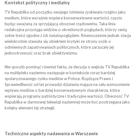
Kontekst polityczny i medialny
TV Republika od początku swojego istnienia zyskiwała rozgłos jako
medium, które wyraźnie wspiera konserwatywne wartości, często
będąc uważaną za sprzyjającą obozowi rządowemu. Taka linia
redakcyjna przyciąga widzów o określonych poglądach, którzy cenią
sobie treści zgodne z ich światopoglądem. Równocześnie jednak stacja
wielokrotnie stawała się obiektem krytyki ze strony osób o
odmiennych zapatrywaniach politycznych, które zarzucały jej
jednostronność oraz brak obiektywizmu.
Nie sposób pominąć również faktu, że decyzja o wejściu TV Republika
na multipleks naziemny następuje w kontekście coraz bardziej
spolaryzowanego rynku mediów w Polsce. Rządzące Prawo i
Sprawiedliwość od lat prowadzi działania mające na celu wzmocnienie
wpływu mediów o bardziej konserwatywnym charakterze, które
wspierają programy patriotyczne i tradycyjne wartości. Obecność TV
Republika w darmowej telewizji naziemnej może być postrzegana jako
kolejny element tej strategii.
Techniczne aspekty nadawania w Warszawie