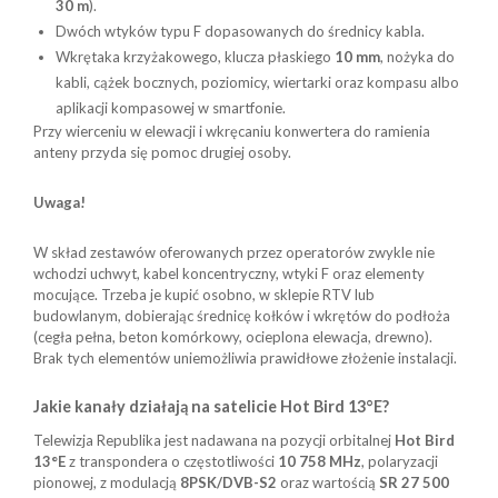
30 m
).
Dwóch wtyków typu F dopasowanych do średnicy kabla.
Wkrętaka krzyżakowego, klucza płaskiego
10 mm
, nożyka do
kabli, cążek bocznych, poziomicy, wiertarki oraz kompasu albo
aplikacji kompasowej w smartfonie.
Przy wierceniu w elewacji i wkręcaniu konwertera do ramienia
anteny przyda się pomoc drugiej osoby.
Uwaga!
W skład zestawów oferowanych przez operatorów zwykle nie
wchodzi uchwyt, kabel koncentryczny, wtyki F oraz elementy
mocujące. Trzeba je kupić osobno, w sklepie RTV lub
budowlanym, dobierając średnicę kołków i wkrętów do podłoża
(cegła pełna, beton komórkowy, ocieplona elewacja, drewno).
Brak tych elementów uniemożliwia prawidłowe złożenie instalacji.
Jakie kanały działają na satelicie Hot Bird 13°E?
Telewizja Republika jest nadawana na pozycji orbitalnej
Hot Bird
13°E
z transpondera o częstotliwości
10 758 MHz
, polaryzacji
pionowej, z modulacją
8PSK/DVB-S2
oraz wartością
SR 27 500