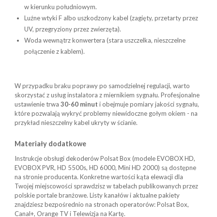
w kierunku południowym.
Luźne wtyki F albo uszkodzony kabel (zagięty, przetarty przez
UV, przegryziony przez zwierzęta).
Woda wewnątrz konwertera (stara uszczelka, nieszczelne
połączenie z kablem).
W przypadku braku poprawy po samodzielnej regulacji, warto
skorzystać z usług instalatora z miernikiem sygnału. Profesjonalne
ustawienie trwa
30-60 minut
i obejmuje pomiary jakości sygnału,
które pozwalają wykryć problemy niewidoczne gołym okiem - na
przykład nieszczelny kabel ukryty w ścianie.
Materiały dodatkowe
Instrukcje obsługi dekoderów Polsat Box (modele EVOBOX HD,
EVOBOX PVR, HD 5500s, HD 6000, Mini HD 2000) są dostępne
na stronie producenta. Konkretne wartości kąta elewacji dla
Twojej miejscowości sprawdzisz w tabelach publikowanych przez
polskie portale branżowe. Listy kanałów i aktualne pakiety
znajdziesz bezpośrednio na stronach operatorów: Polsat Box,
Canal+, Orange TV i Telewizja na Kartę.