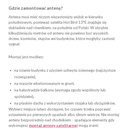
Gdzie zamontować antenę?
Antena musi mieć niczym niezasłonięty widok w kierunku
południowym, ponieważ satelita Hot Bird 13°E znajduje się
dokładnie nad równikiem, na południe od Polski. W obrębie
kilkudziesięciu metrów od anteny nie powinno być wysokich
drzew, kominów, słupów ani budynków, które mogłyby zasłonić
sygnał.
Montaż jest możliwy:
na ścianie budynku z użyciem uchwytu ściennego (najczęstsze
rozwiązanie),
na maszcie wbetonowanym w grunt,
na balustradzie balkonu (wymaga zgody wspólnoty lub
spółdzielni),
na płaskim dachu z wykorzystaniem stojaka lub obciążników.
Wybierz miejsce łatwo dostępne, bo czasem trzeba poprawić
ustawienie po pierwszych opadach albo silnym wietrze. Nie montuj
anteny bezpośrednio nad chodnikiem - spadające elementy gdy
wykonujesz
montaż anteny satelitarnej
mogą zranić