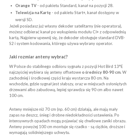
Orange TV
- od pakietu Standard, kanał na pozycji 28.
Telewizja na Kartę
- od pakietu Start+, kanał dostępny w
wersji SD.
Jeżeli posiadasz już własny dekoder satelitarny (nie operatora),
możesz odbierać kanał po wykupieniu modułu CI+ z odpowiednią
kartą. Najpierw upewnij się, że dekoder obsługuje standard DVB-
S2 i system kodowania, którego używa wybrany operator.
Jaki rozmiar anteny wybrać?
W Polsce do stabilnego odbioru sygnału z pozycji Hot Bird 13°E
najczęściej wybiera się anteny offsetowe
o średnicy 80-90 cm
. W
zachodniej i środkowej części kraju wystarcza 80 cm. Na
wschodzie, gdzie sygnał jest słabszy, oraz w miejscach osłoniętych
drzewami albo zabudową, lepiej sprawdza się 90 cm albo nawet
100 cm.
Anteny mniejsze niż 70 cm (np. 60 cm) działają, ale mają mały
zapas na deszcz, śnieg i drobne niedokładności ustawienia. Po
intensywnych opadach mogą pojawiać się chwilowe zaniki obrazu.
Anteny powyżej 100 cm montuje się rzadko - są ciężkie, droższe i
wymagają solidniejszego uchwytu.