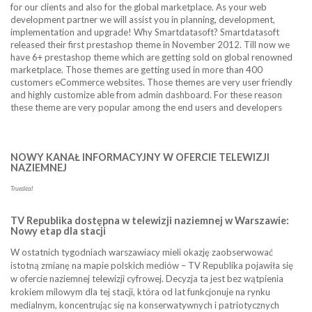
for our clients and also for the global marketplace. As your web
development partner we will assist you in planning, development,
implementation and upgrade! Why Smartdatasoft? Smartdatasoft
released their first prestashop theme in November 2012. Till now we
have 6+ prestashop theme which are getting sold on global renowned
marketplace. Those themes are getting used in more than 400
customers eCommerce websites. Those themes are very user friendly
and highly customize able from admin dashboard. For these reason
these theme are very popular among the end users and developers
NOWY KANAŁ INFORMACYJNY W OFERCIE TELEWIZJI
NAZIEMNEJ
Truedeal
TV Republika dostępna w telewizji naziemnej w Warszawie:
Nowy etap dla stacji
W ostatnich tygodniach warszawiacy mieli okazję zaobserwować
istotną zmianę na mapie polskich mediów – TV Republika pojawiła się
w ofercie naziemnej telewizji cyfrowej. Decyzja ta jest bez wątpienia
krokiem milowym dla tej stacji, która od lat funkcjonuje na rynku
medialnym, koncentrując się na konserwatywnych i patriotycznych