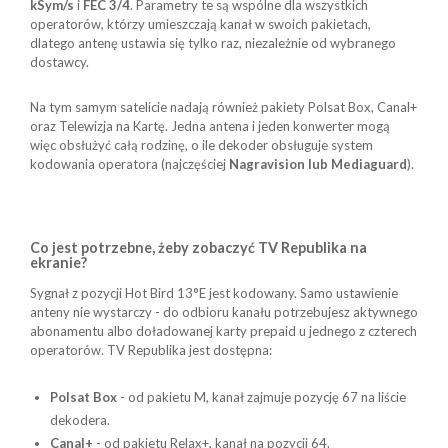
kSym/s
i
FEC 3/4
. Parametry te są wspólne dla wszystkich
operatorów, którzy umieszczają kanał w swoich pakietach,
dlatego antenę ustawia się tylko raz, niezależnie od wybranego
dostawcy.
Na tym samym satelicie nadają również pakiety Polsat Box, Canal+
oraz Telewizja na Kartę. Jedna antena i jeden konwerter mogą
więc obsłużyć całą rodzinę, o ile dekoder obsługuje system
kodowania operatora (najczęściej
Nagravision lub Mediaguard
).
Co jest potrzebne, żeby zobaczyć TV Republika na
ekranie?
Sygnał z pozycji Hot Bird 13°E jest kodowany. Samo ustawienie
anteny nie wystarczy - do odbioru kanału potrzebujesz aktywnego
abonamentu albo doładowanej karty prepaid u jednego z czterech
operatorów. TV Republika jest dostępna:
Polsat Box
- od pakietu M, kanał zajmuje pozycję 67 na liście
dekodera.
Canal+
- od pakietu Relax+, kanał na pozycji 64.