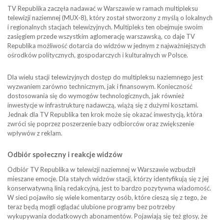
TV Republika zaczęła nadawać w Warszawie w ramach multipleksu
telewizji naziemnej (MUX-8), który został stworzony z myślą o lokalnych
i regionalnych stacjach telewizyjnych. Multipleks ten obejmuje swoim
zasięgiem przede wszystkim aglomerację warszawską, co daje TV
Republika możliwość dotarcia do widzów w jednym z najważniejszych
ośrodków politycznych, gospodarczych i kulturalnych w Polsce.
Dla wielu stacji telewizyjnych dostęp do multipleksu naziemnego jest
wyzwaniem zarówno technicznym, jak i finansowym. Konieczność
dostosowania się do wymogów technologicznych, jak również
inwestycje w infrastrukturę nadawczą, wiążą się z dużymi kosztami.
Jednak dla TV Republika ten krok może się okazać inwestycją, która
zwróci się poprzez poszerzenie bazy odbiorców oraz zwiększenie
wpływów z reklam.
Odbiór społeczny i reakcje widzów
Odbiór TV Republika w telewizji naziemnej w Warszawie wzbudził
mieszane emocje. Dla stałych widzów stacji, którzy identyfikują się z jej
konserwatywną linią redakcyjną, jest to bardzo pozytywna wiadomość.
W sieci pojawiło się wiele komentarzy osób, które cieszą się z tego, że
teraz będą mogli oglądać ulubione programy bez potrzeby
wykupywania dodatkowych abonamentów. Pojawiają się też głosy, że