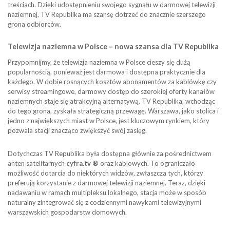
treściach. Dzięki udostępnieniu swojego sygnału w darmowej telewizji
naziemnej, TV Republika ma szansę dotrzeć do znacznie szerszego
grona odbiorców.
Telewizja naziemna w Polsce – nowa szansa dla TV Republika
Przypomnijmy, że telewizja naziemna w Polsce cieszy się dużą
popularnością, ponieważ jest darmowa i dostępna praktycznie dla
każdego. W dobie rosnących kosztów abonamentów za kablówkę czy
serwisy streamingowe, darmowy dostęp do szerokiej oferty kanałów
naziemnych staje się atrakcyjną alternatywą. TV Republika, wchodząc
do tego grona, zyskała strategiczną przewagę. Warszawa, jako stolica i
jedno z największych miast w Polsce, jest kluczowym rynkiem, który
pozwala stacji znacząco zwiększyć swój zasięg.
Dotychczas TV Republika była dostępna głównie za pośrednictwem
anten satelitarnych
cyfra.tv ®
oraz kablowych. To ograniczało
możliwość dotarcia do niektórych widzów, zwłaszcza tych, którzy
preferują korzystanie z darmowej telewizji naziemnej. Teraz, dzięki
nadawaniu w ramach multipleksu lokalnego, stacja może w sposób
naturalny zintegrować się z codziennymi nawykami telewizyjnymi
warszawskich gospodarstw domowych.