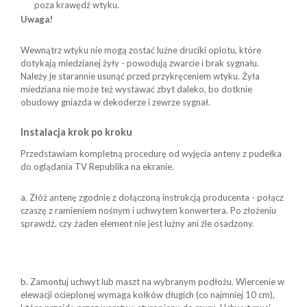
poza krawędź wtyku.
Uwaga!
Wewnątrz wtyku nie mogą zostać luźne druciki oplotu, które
dotykają miedzianej żyły - powodują zwarcie i brak sygnału.
Należy je starannie usunąć przed przykręceniem wtyku. Żyła
miedziana nie może też wystawać zbyt daleko, bo dotknie
obudowy gniazda w dekoderze i zewrze sygnał.
Instalacja krok po kroku
Przedstawiam kompletną procedurę od wyjęcia anteny z pudełka
do oglądania TV Republika na ekranie.
a. Złóż antenę zgodnie z dołączoną instrukcją producenta - połącz
czaszę z ramieniem nośnym i uchwytem konwertera. Po złożeniu
sprawdź, czy żaden element nie jest luźny ani źle osadzony.
b. Zamontuj uchwyt lub maszt na wybranym podłożu.
Wiercenie w
elewacji ocieplonej wymaga kołków długich (co najmniej 10 cm),