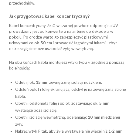
przechodniów.
Jak przygotować kabel koncentryczny?
Kabel koncentryczny 75 Ω w czarnej powłoce odpornej na UV
prowadzony jest od konwertera na antenie do dekodera w
pokoju. Po drodze warto go zabezpieczyć plastikowymi
uchwytami co
ok. 50 cm
i prowadzić łagodnymi łukami - zbyt
ostre zagięcie może uszkodzić żyłę wewnętrzną.
Na obu końcach kabla montujesz wtyki typu F, zgodnie z poniższą
kolejnością:
Odetnij ok.
15 mm
zewnętrznej izolacji nożykiem.
Odsłoń oplot i folię ekranującą, odchyl je na zewnętrzną stronę
kabla.
Obetnij odsłoniętą folię i oplot, zostawiając ok.
5 mm
wystające poza izolację.
Obetnij izolację wewnętrzną, odsłaniając
10 mm
miedzianej
żyły.
Nakręć wtyk F tak, aby żyła wystawała nie więcej niż
1-2 mm