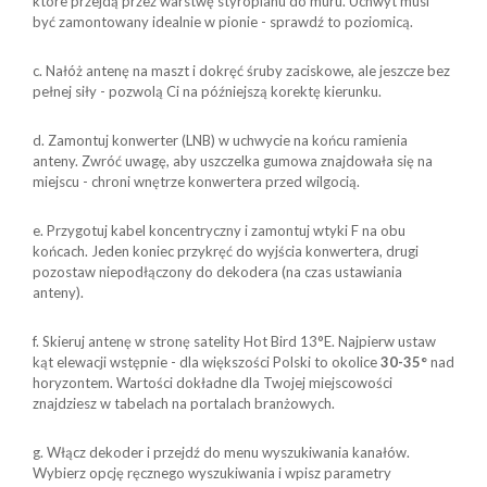
które przejdą przez warstwę styropianu do muru.
Uchwyt musi
być zamontowany idealnie w pionie - sprawdź to poziomicą.
c. Nałóż antenę na maszt i dokręć śruby zaciskowe, ale jeszcze bez
pełnej siły - pozwolą Ci na późniejszą korektę kierunku.
d. Zamontuj konwerter (LNB) w uchwycie na końcu ramienia
anteny. Zwróć uwagę, aby uszczelka gumowa znajdowała się na
miejscu - chroni wnętrze konwertera przed wilgocią.
e. Przygotuj kabel koncentryczny i zamontuj wtyki F na obu
końcach. Jeden koniec przykręć do wyjścia konwertera, drugi
pozostaw niepodłączony do dekodera (na czas ustawiania
anteny).
f. Skieruj antenę w stronę satelity Hot Bird 13°E. Najpierw ustaw
kąt elewacji wstępnie - dla większości Polski to okolice
30-35°
nad
horyzontem. Wartości dokładne dla Twojej miejscowości
znajdziesz w tabelach na portalach branżowych.
g. Włącz dekoder i przejdź do menu wyszukiwania kanałów.
Wybierz opcję ręcznego wyszukiwania i wpisz parametry