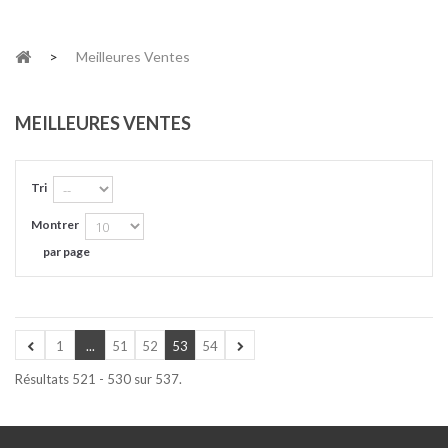
>
Meilleures Ventes
MEILLEURES VENTES
Tri
Montrer
par page
1
...
51
52
53
54
Résultats 521 - 530 sur 537.