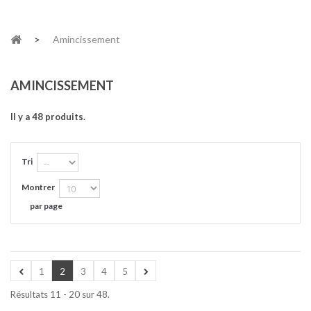
>
Amincissement
AMINCISSEMENT
Il y a 48 produits.
Tri
Montrer
par page
1
2
3
4
5
Résultats 11 - 20 sur 48.