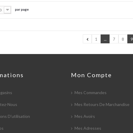
par page
0
1
...
7
8
9
mations
Mon Compte
gasins
Mes Commandes
tez-Nous
Mes Retours De Marchandise
ons D'utilisation
Mes Avoirs
os
Mes Adresses