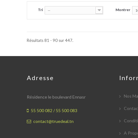
Tri
Montrer
--
1
Résultats 81 - 90 sur 447.
Adresse
Infor
Nos Ma
Résidence le boulevard Ennasr
Contac
55 500 082 /
55 500 083
Conditi
contact@truedeal.tn
A Prop