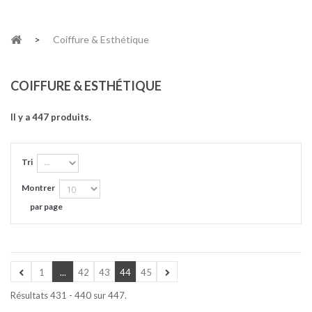
>
Coiffure & Esthétique
COIFFURE & ESTHÉTIQUE
Il y a 447 produits.
Tri
Montrer
par page
1
...
42
43
44
45
Résultats 431 - 440 sur 447.